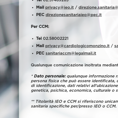
Tel
02.57489285
Mail
privacy@ieo.it
/
direzione.sanitaria@
PEC
direzionesanitariaieo@pec.it
Per CCM:
Tel
02.58002221
Mail
privacy@cardiologicomonzino.it
/
s
PEC
sanitariaccm@legalmail.it
Qualunque comunicazione inoltrata mediante
*
Dato personale:
qualunque informazione rigu
persona fisica che può essere identificata,
di identificazione, dati relativi all’ubicazion
genetica, psichica, economica, culturale o
** Titolarità IEO e CCM si riferiscono unic
sanitaria specifiche per/presso IEO o CCM.