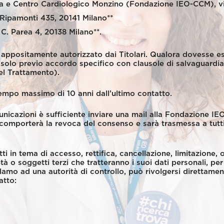
a e Centro Cardiologico Monzino (Fondazione IEO-CCM), vi
 Ripamonti 435, 20141 Milano**
C. Parea 4, 20138 Milano**.
e appositamente autorizzato dai Titolari. Qualora dovesse e
 solo previo accordo specifico con clausole di salvaguardia p
el Trattamento).
tempo massimo di 10 anni dall’ultimo contatto.
nicazioni è sufficiente inviare una mail alla Fondazione IEO
comporterà la revoca del consenso e sarà trasmessa a tutti
itti in tema di accesso, rettifica, cancellazione, limitazione,
à o soggetti terzi che tratteranno i suoi dati personali, pe
eclamo ad una autorità di controllo, può rivolgersi direttame
atto: